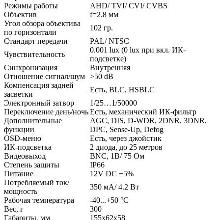
Режимы работы
AHD/ TVI/ CVI/ CVBS
Объектив
f=2.8 мм
Угол обзора объектива
102 гр.
по горизонтали
Стандарт передачи
PAL/ NTSC
0.001 lux (0 lux при вкл. ИК-
Чувствительность
подсветке)
Синхронизация
Внутренняя
Отношение сигнал/шум
>50 dB
Компенсация задней
Есть, BLC, HSBLC
засветки
Электронный затвор
1/25…1/50000
Переключение день/ночь
Есть, механический ИК-фильтр
Дополнительные
AGC, DIS, D-WDR, 2DNR, 3DNR,
функции
DPC, Sense-Up, Defog
OSD-меню
Есть, через джойстик
ИК-подсветка
2 диода, до 25 метров
Видеовыход
BNC, 1В/ 75 Ом
Степень защиты
IP66
Питание
12V DC ±5%
Потребляемый ток/
350 мА/ 4.2 Вт
мощность
Рабочая температура
-40...+50 °С
Вес, г
300
Габариты, мм
155x62x58