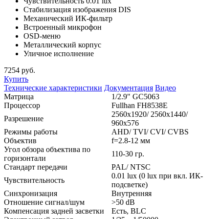
Чувствительность 0.01 lux
Стабилизация изображения DIS
Механический ИК-фильтр
Встроенный микрофон
OSD-меню
Металлический корпус
Уличное исполнение
7254
руб.
Купить
Технические характеристики
Документация
Видео
Матрица
1/2.9" GC5063
Процессор
Fullhan FH8538E
2560x1920/ 2560x1440/
Разрешение
960x576
Режимы работы
AHD/ TVI/ CVI/ CVBS
Объектив
f=2.8-12 мм
Угол обзора объектива по
110-30 гр.
горизонтали
Стандарт передачи
PAL/ NTSC
0.01 lux (0 lux при вкл. ИК-
Чувствительность
подсветке)
Синхронизация
Внутренняя
Отношение сигнал/шум
>50 dB
Компенсация задней засветки
Есть, BLC