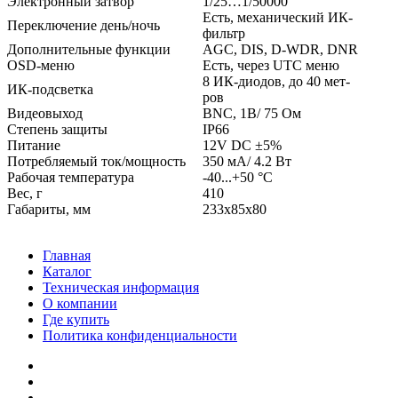
Электронный затвор
1/25…1/50000
Есть, механический ИК-
Переключение день/ночь
фильтр
Дополнительные функции
AGC, DIS, D-WDR, DNR
OSD-меню
Есть, через UTC меню
8 ИК-диодов, до 40 мет-
ИК-подсветка
ров
Видеовыход
BNC, 1В/ 75 Ом
Степень защиты
IP66
Питание
12V DC ±5%
Потребляемый ток/мощность
350 мА/ 4.2 Вт
Рабочая температура
-40...+50 °С
Вес, г
410
Габариты, мм
233x85x80
Главная
Каталог
Техническая информация
О компании
Где купить
Политика конфиденциальности