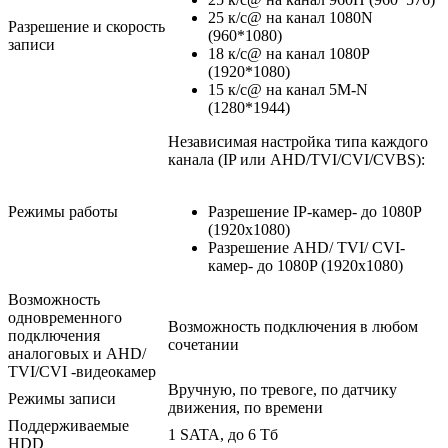
25 к/с@ на канал 1080N
Разрешение и скорость
(960*1080)
записи
18 к/с@ на канал 1080P
(1920*1080)
15 к/с@ на канал 5M-N
(1280*1944)
Независимая настройка типа каждого
канала (IP или AHD/TVI/CVI/CVBS):
Режимы работы
Разрешение IP-камер- до 1080P
(1920x1080)
Разрешение AHD/ TVI/ CVI-
камер- до 1080P (1920x1080)
Возможность
одновременного
Возможность подключения в любом
подключения
сочетании
аналоговых и AHD/
TVI/CVI -видеокамер
Вручную, по тревоге, по датчику
Режимы записи
движения, по времени
Поддерживаемые
1 SATA, до 6 Тб
HDD