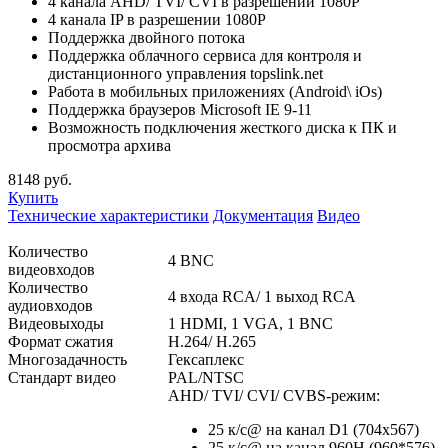
4 канала AHD/ TVI/ CVI в разрешении 1080P
4 канала IP в разрешении 1080P
Поддержка двойного потока
Поддержка облачного сервиса для контроля и
дистанционного управления topslink.net
Работа в мобильных приложениях (Android\ iOs)
Поддержка браузеров Microsoft IE 9-11
Возможность подключения жесткого диска к ПК и
просмотра архива
8148
руб.
Купить
Технические характеристики
Документация
Видео
Количество
4 BNC
видеовходов
Количество
4 входа RCA/ 1 выход RCA
аудиовходов
Видеовыходы
1 HDMI, 1 VGA, 1 BNC
Формат сжатия
H.264/ H.265
Многозадачность
Гексаплекс
Стандарт видео
PAL/NTSC
AHD/ TVI/ CVI/ CVBS-режим:
25 к/с@ на канал D1 (704x567)
25 к/с@ на канал 960H (960*576)