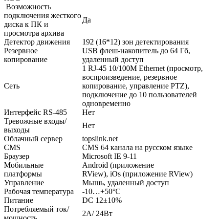
Возможность
подключения жесткого
Да
диска к ПК и
просмотра архива
Детектор движения
192 (16*12) зон детектирования
Резервное
USB флеш-накопитель до 64 Гб,
копирование
удаленный доступ
1 RJ-45 10/100M Ethernet (просмотр,
воспроизведение, резервное
Сеть
копирование, управление PTZ),
подключение до 10 пользователей
одновременно
Интерфейс RS-485
Нет
Тревожные входы/
Нет
выходы
Облачный сервер
topslink.net
CMS
CMS 64 канала на русском языке
Браузер
Microsoft IE 9-11
Мобильные
Android (приложение
платформы
RView), iOs (приложение RView)
Управление
Мышь, удаленный доступ
Рабочая температура
-10…+50°С
Питание
DC 12±10%
Потребляемый ток/
2А/ 24Вт
мощность