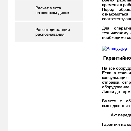
времени в раб
Расчет места
Перед обращ
на жестком диске
ознакомитьс
соответствующ
Для операти
Расчет дистанции
техническому 
распознавания
необходимо ск
Гарантийно
На все оборудо
Если в течен
консультацию
отправки, отп
оборудование
Линии до терми
Вместе с об
вышедшего из 
Акт перед
Гарантия на м